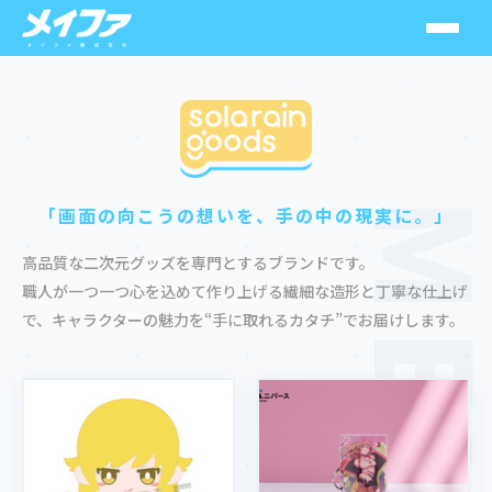
ソラレイン
スシーン
MEIF
「画面の向こうの想いを、手の中の現実に。」
MuseMolds
高品質な二次元グッズを専門とするブランドです。
職人が一つ一つ心を込めて作り上げる繊細な造形と丁寧な仕上げ
で、キャラクターの魅力を“手に取れるカタチ”でお届けします。
SolarainGoods
HoneyHoney
メカニカルパルス