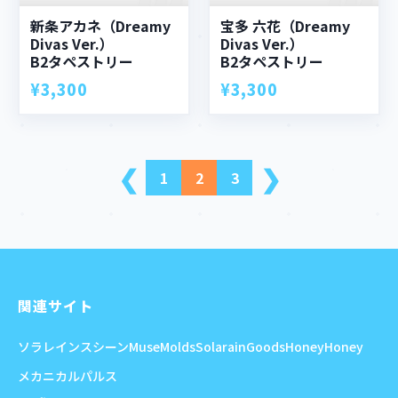
新条アカネ（Dreamy
宝多 六花（Dreamy
Divas Ver.）
Divas Ver.）
B2タペストリー
B2タペストリー
¥3,300
¥3,300
❮
❯
1
2
3
前
次
へ
へ
関連サイト
ソラレイン
スシーン
MuseMolds
SolarainGoods
HoneyHoney
メカニカルパルス