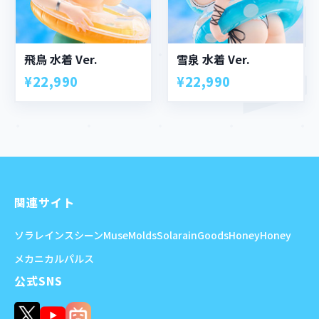
飛鳥 水着 Ver.
雪泉 水着 Ver.
¥22,990
¥22,990
関連サイト
ソラレイン
スシーン
MuseMolds
SolarainGoods
HoneyHoney
メカニカルパルス
公式SNS