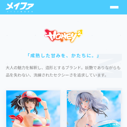
ソラレイン
スシーン
MEIF
「成熟した甘みを、かたちに。」
MuseMolds
大人の魅力を解釈し、造形とするブランド。妖艶でありながらも
品を失わない、洗練されたセクシーさを追求しています。
SolarainGoods
HoneyHoney
メカニカルパルス