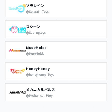
ソラレイン
@Solarain_Toys
スシーン
@Sushingtoys
MuseMolds
@MuseMolds
HoneyHoney
@honeyhoney_Toys
メカニカルパルス
@Mechanical_Ptoy