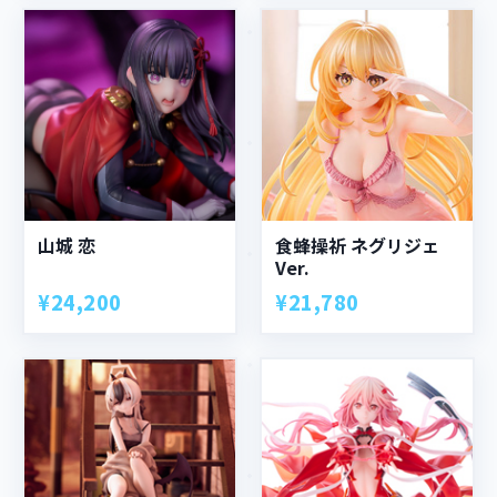
山城 恋
食蜂操祈 ネグリジェ
Ver.
¥24,200
¥21,780