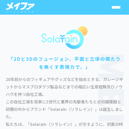
ソラレイン
スシーン
MEIF
「2Dと3Dのフュージョン、平面と立体の隔たり
を無くす表現力で。」
MuseMolds
20年前からのフィギュアやグッズなどを始めとする、ガレージキ
SolarainGoods
ットからマスプロダクツ製品などまでの幅広い生産経験及びノウ
ハウを持つ自社工場。
HoneyHoney
この自社工場を背景にZ世代と業界の先駆者たちとの切磋琢磨と
研鑽の中からブランド「Solarain（ソラレイン）」は誕生しまし
メカニカルパルス
た。
私たちは、「Solarain（ソラレイン）」が示すように、初夏の時