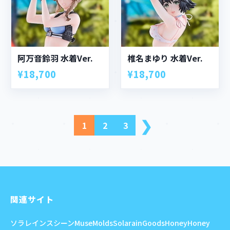
阿万音鈴羽 水着Ver.
椎名まゆり 水着Ver.
¥18,700
¥18,700
❯
1
2
3
次
へ
関連サイト
ソラレイン
スシーン
MuseMolds
SolarainGoods
HoneyHoney