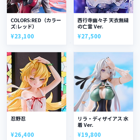
COLORS:RED（カラー
西行寺幽々子 天衣無縫
ズ:レッド）
の亡霊 Ver.
¥23,100
¥27,500
忍野忍
リラ・ディザイアス 水
着 Ver.
¥26,400
¥19,800