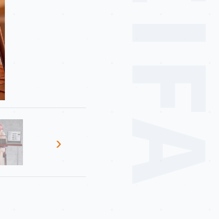
MEIF
›