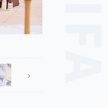
MEIF
›