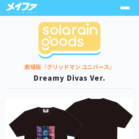
ソラレイン
スシーン
劇場版『グリッドマン ユニバース』
MuseMolds
Dreamy Divas Ver.
SolarainGoods
HoneyHoney
メカニカルパルス