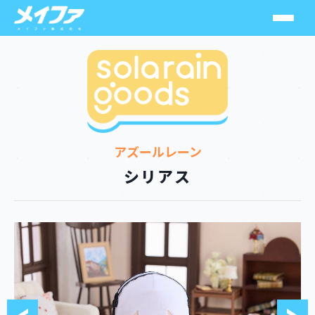
ソラレイン
スシーン
アズールレーン
MuseMolds
シリアス
SolarainGoods
HoneyHoney
メカニカルパルス